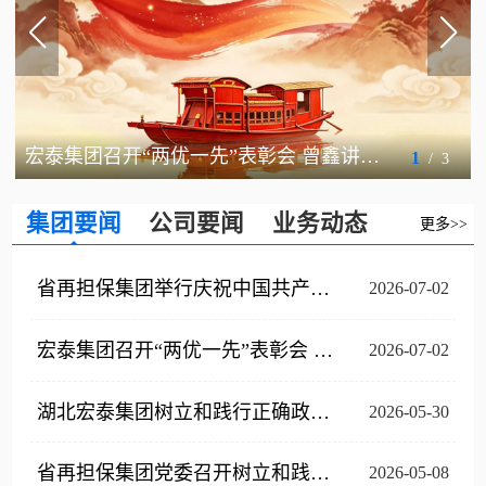
宏泰集团召开“两优一先”表彰会 曾鑫讲授
1
/
3
树立和践行正确政绩观学习教育专题党课
集团要闻
公司要闻
业务动态
体系建
更多>>
省再担保集团举行庆祝中国共产党
广
2026-07-02
成立105周年暨专题党课报告会
贷
宏泰集团召开“两优一先”表彰会 曾
省
2026-07-02
鑫讲授树立和践行正确政绩观学习
务
湖北宏泰集团树立和践行正确政绩
喜
2026-05-30
教育专题党课
观学习教育警示教育会召开
人
省再担保集团党委召开树立和践行
党
2026-05-08