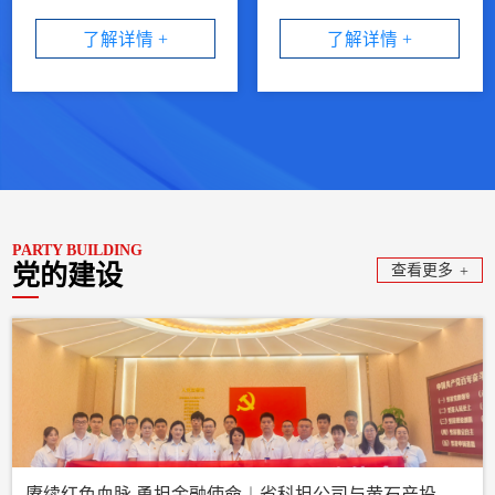
了解详情 +
了解详情 +
PARTY BUILDING
党的建设
查看更多
赓续红色血脉 勇担金融使命︱省科担公司与黄石产投集团开展联合支部主题党日