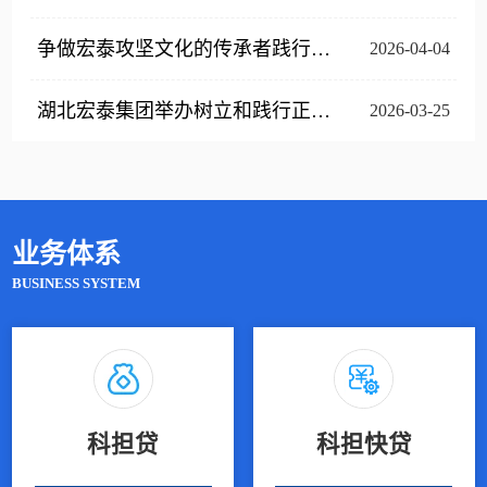
正确政绩观学习教育工作推进会
田
争做宏泰攻坚文化的传承者践行者
中
2026-04-04
签
弘扬者！集团召开2025年度表彰暨
公
湖北宏泰集团举办树立和践行正确
沈
2026-03-25
2026年二季度经营工作推进会
政绩观学习教育读书班
考
业务体系
BUSINESS SYSTEM
科担贷
科担快贷