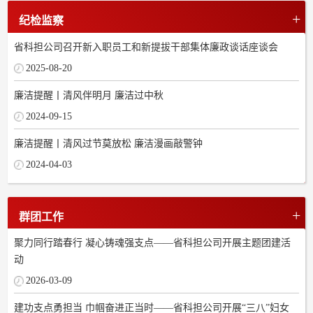
+
纪检监察
省科担公司召开新入职员工和新提拔干部集体廉政谈话座谈会
2025-08-20
廉洁提醒丨清风伴明月 廉洁过中秋
2024-09-15
廉洁提醒丨清风过节莫放松 廉洁漫画敲警钟
2024-04-03
+
群团工作
聚力同行踏春行 凝心铸魂强支点——省科担公司开展主题团建活
动
2026-03-09
建功支点勇担当 巾帼奋进正当时——省科担公司开展“三八”妇女