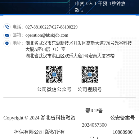
申贷 0人工干预 1秒钟放
款”。
电话：
027-88100227/027-88100229
邮箱：
operation@hbskjdb.com
地址：
湖北省武汉市东湖新技术开发区高新大道770号光谷科技
大厦A座14层（1）室
湖北省武汉市洪山区欢乐大道1号宏泰大厦25楼
公司微信公众号
公司视频号
鄂ICP备
Copyright © 2024 湖北省科技融资
公安备案号
2024057300
担保有限公司 版权所有
10888980